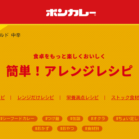
ルド 中辛
食卓をもっと楽しくおいしく
簡単！アレンジレシピ
シピ
レンジだけレシピ
栄養満点レシピ
ストック食材
#シーフードカレー
#つけ麺
#缶詰
#オクラ
#ちょい足し
#おかず
#おやつ
#食材別