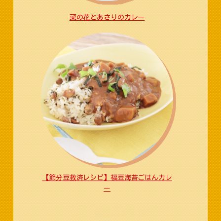
菜の花とあさりのカレー
【節分豆救済レシピ】福豆海苔ごはんカレ
ー