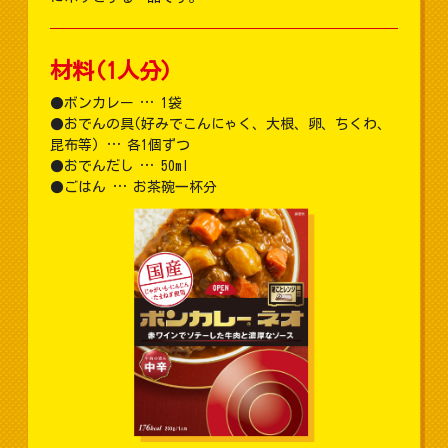
材料(1人分)
ボンカレー … 1袋
おでんの具(好みでこんにゃく、大根、卵、ちくわ、
昆布等) … 各1個ずつ
おでんだし … 50ml
ごはん … お茶碗一杯分