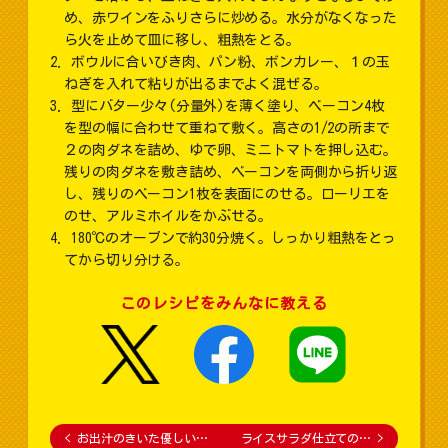
め、赤ワインをふりさらに炒める。水分がなくなった
ら火を止めて皿に移し、粗熱をとる。
ボウルに合いびき肉、パン粉、ボンカレー、１の玉
ねぎを入れて粘りが出るまでよく混ぜる。
型にバター少々(分量外)を薄く塗り、ベーコン4枚
を型の幅に合わせて重ねて敷く。高さの1/2の所まで
２の肉ダネを詰め、ゆで卵、ミニトマトを押し込む。
残りの肉ダネを敷き詰め、ベーコンを両側から折り返
し、残りのベーコン1枚を表面にのせる。ローリエを
のせ、アルミホイルをかぶせる。
180℃のオーブンで約30分焼く。しっかり粗熱をとっ
てから切り分ける。
このレシピをみんなに教える
<
お出汁のきいた優しい…
ライスサラダ仕立ての…
>