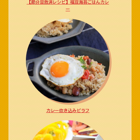
【節分豆救済レシピ】福豆海苔ごはんカレ
ー
カレー炊き込みピラフ