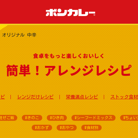
 オリジナル 中辛
食卓をもっと楽しくおいしく
簡単！アレンジレシピ
シピ
レンジだけレシピ
栄養満点レシピ
ストック食材
混ぜご飯
#きのこ
#ひき肉
#シーフードミックス
#ちょい
#おかず
#おやつ
#食材別