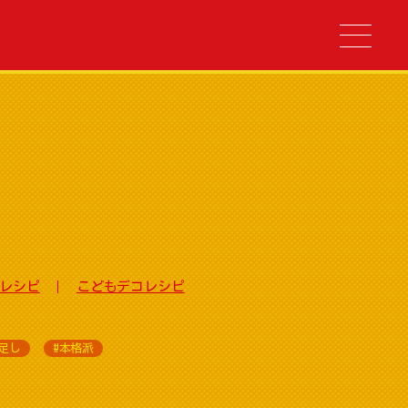
レシピ
こどもデコレシピ
足し
#本格派