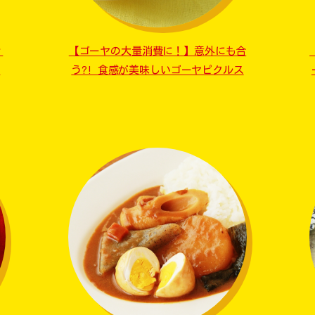
ィ
【ゴーヤの大量消費に！】意外にも合
ラ
う?! 食感が美味しいゴーヤピクルス