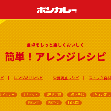
食卓をもっと楽しくおいしく
簡単！アレンジレシピ
シピ
レンジだけレシピ
栄養満点レシピ
ストック食材
タイカレー
#リゾット
#混ぜご飯
#焼きそば
#ちょい足し
#おかず
#おやつ
#食材別