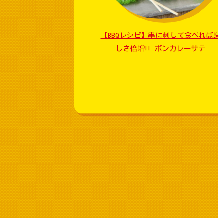
【BBQレシピ】串に刺して食べれば
しさ倍増!! ボンカレーサテ