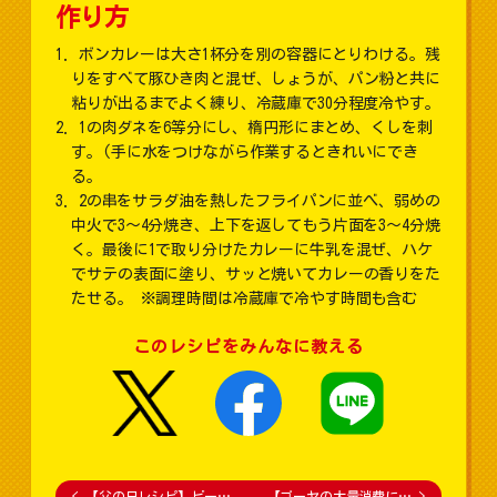
作り方
ボンカレーは大さ1杯分を別の容器にとりわける。残
りをすべて豚ひき肉と混ぜ、しょうが、パン粉と共に
粘りが出るまでよく練り、冷蔵庫で30分程度冷やす。
1の肉ダネを6等分にし、楕円形にまとめ、くしを刺
す。(手に水をつけながら作業するときれいにでき
る。
2の串をサラダ油を熱したフライパンに並べ、弱めの
中火で3～4分焼き、上下を返してもう片面を3～4分焼
く。最後に1で取り分けたカレーに牛乳を混ぜ、ハケ
でサテの表面に塗り、サッと焼いてカレーの香りをた
たせる。 ※調理時間は冷蔵庫で冷やす時間も含む
このレシピをみんなに教える
<
【父の日レシピ】ビー…
【ゴーヤの大量消費に…
>