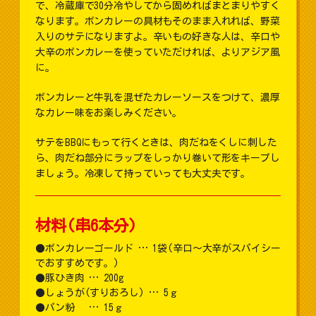
で、冷蔵庫で30分冷やしてから固めればまとまりやすく
なります。ボンカレーの具材もそのまま入れれば、野菜
入りのサテになりますよ。辛いもの好きな人は、辛口や
大辛のボンカレーを使っていただければ、よりアジア風
に。
ボンカレーと牛乳を混ぜたカレーソースをつけて、濃厚
なカレー味をお楽しみください。
サテをBBQにもって行くときは、肉だねをくしに刺した
ら、肉だね部分にラップをしっかり巻いて形をキープし
ましょう。冷凍して持っていっても大丈夫です。
材料(串6本分)
ボンカレーゴールド … 1袋(辛口～大辛がスパイシー
でおすすめです。)
豚ひき肉 … 200g
しょうが(すりおろし) … 5ｇ
パン粉 … 15ｇ