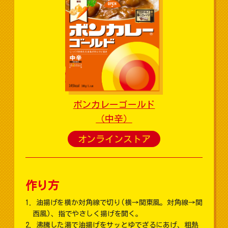
ボンカレーゴールド
（中辛）
オンラインストア
作り方
油揚げを横か対角線で切り(横→関東風。対角線→関
西風)、指でやさしく揚げを開く。
沸騰した湯で油揚げをサッとゆでざるにあげ、粗熱