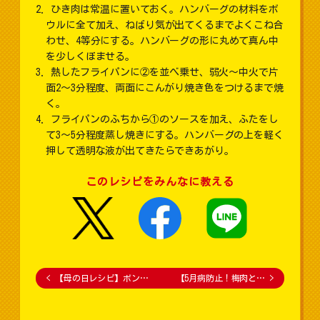
ひき肉は常温に置いておく。ハンバーグの材料をボ
ウルに全て加え、ねばり気が出てくるまでよくこね合
わせ、4等分にする。ハンバーグの形に丸めて真ん中
を少しくぼませる。
熱したフライパンに②を並べ乗せ、弱火～中火で片
面2～3分程度、両面にこんがり焼き色をつけるまで焼
く。
フライパンのふちから①のソースを加え、ふたをし
て3～5分程度蒸し焼きにする。ハンバーグの上を軽く
押して透明な液が出てきたらできあがり。
このレシピをみんなに教える
<
【母の日レシピ】ボン…
【5月病防止！梅肉と…
>