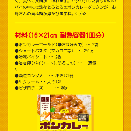
く、食べて笑顔がこぼれます。サクサクした香りのいい
パイの中には熱々とろとろのボンカレーグラタンが。お
母さんの喜ぶ顔が浮かびますね。<./p>
材料(16×21cm 耐熱容器1皿分)
ボンカレーゴールド(辛さは好みで) … 2袋
ショートパスタ（マカロニ等） … 250ｇ
冷凍パイシート … 2枚
溶き卵(パイシートに塗るもの) … 適量
A
顆粒コンソメ … 小さじ1弱
生クリーム … 大さじ5
ピザ用チーズ … 80g