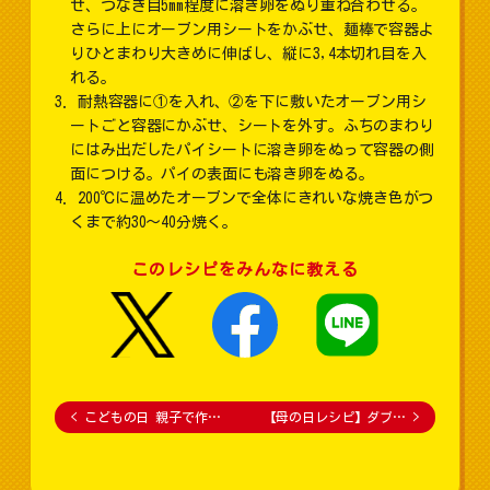
せ、つなぎ目5mm程度に溶き卵をぬり重ね合わせる。
さらに上にオーブン用シートをかぶせ、麺棒で容器よ
りひとまわり大きめに伸ばし、縦に3,4本切れ目を入
れる。
耐熱容器に①を入れ、②を下に敷いたオーブン用シ
ートごと容器にかぶせ、シートを外す。ふちのまわり
にはみ出だしたパイシートに溶き卵をぬって容器の側
面につける。パイの表面にも溶き卵をぬる。
200℃に温めたオーブンで全体にきれいな焼き色がつ
くまで約30～40分焼く。
このレシピをみんなに教える
<
こどもの日 親子で作…
【母の日レシピ】ダブ…
>