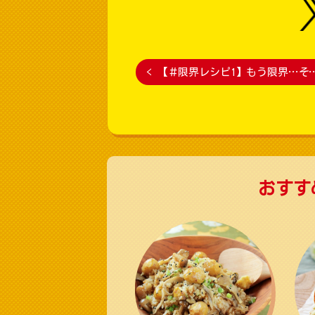
<
【＃限界レシピ1】もう限界…そ
おすす