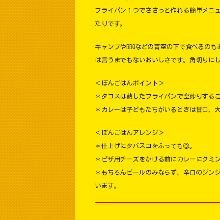
フライパン１つでささっと作れる簡単メニ
たりです。
キャンプやBBQなどの青空の下で食べるの
は言うまでもないおいしさです。角切りに
＜ぼんごはんポイント＞
＊タコスは熱したフライパンで空炒りする
＊カレーは子どもたちがいるときは甘口、
＜ぼんごはんアレンジ＞
＊仕上げにタバスコをふっても◎。
＊ピザ用チーズをかける前にカレーにクミ
＊もちろんビールのみならず、辛口のジン
います。