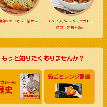
凍卵×ボンカレー沼サン
スペアリブのスタミナカレー
煮丼半熟味玉添え
、もっと知りたくありませんか？
箱ごと
レンジ調理
ンカレーの
歴史