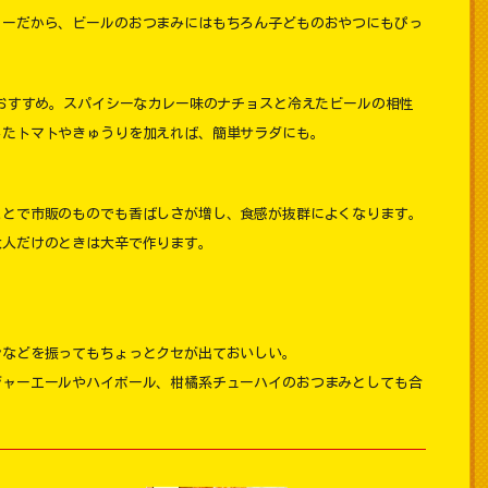
ューだから、ビールのおつまみにはもちろん子どものおやつにもぴっ
もおすすめ。スパイシーなカレー味のナチョスと冷えたビールの相性
したトマトやきゅうりを加えれば、簡単サラダにも。
ことで市販のものでも香ばしさが増し、食感が抜群によくなります。
大人だけのときは大辛で作ります。
ンなどを振ってもちょっとクセが出ておいしい。
ジャーエールやハイボール、柑橘系チューハイのおつまみとしても合