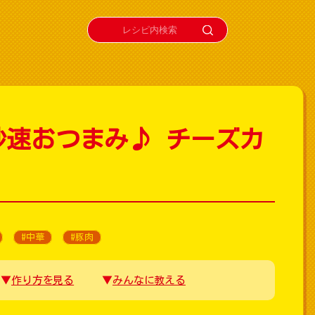
秒速おつまみ♪ チーズカ
#中華
#豚肉
作り方を見る
みんなに教える