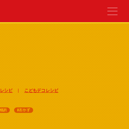
レシピ
こどもデコレシピ
本格派
#おかず