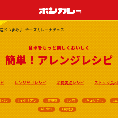
速おつまみ♪ チーズカレーナチョス
食卓をもっと楽しくおいしく
簡単！アレンジレシピ
シピ
レンジだけレシピ
栄養満点レシピ
ストック食材
#パン
#イタリアン
#夏野菜
#大豆
#ちょい足し
#
#おやつ
#食材別