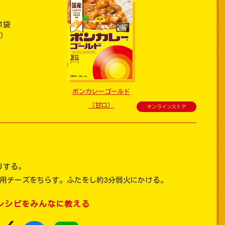
1袋
ｇ）
ボンカレーゴールド
（甘口）
オンラインストア
りする。
ザ用チーズをちらす。ふたをし約3分弱火にかける。
レシピをみんなに教える