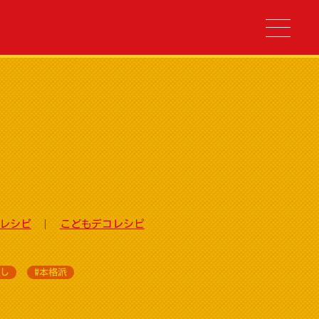
レシピ
こどもデコレシピ
足し
#本格派