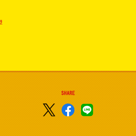
野
SHARE