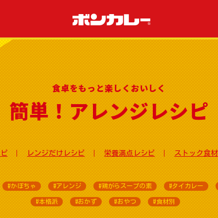
食卓をもっと楽しくおいしく
簡単！アレンジレシピ
シピ
レンジだけレシピ
栄養満点レシピ
ストック食材
#かぼちゃ
#アレンジ
#鶏がらスープの素
#タイカレー
#本格派
#おかず
#おやつ
#食材別