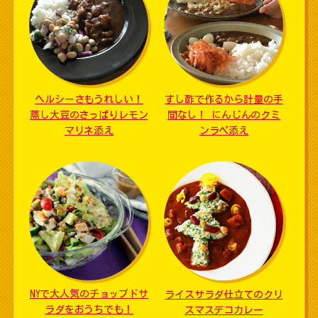
ヘルシーさもうれしい！
すし酢で作るから計量の手
蒸し大豆のさっぱりレモン
間なし！ にんじんのクミ
マリネ添え
ンラペ添え
NYで大人気のチョップドサ
ライスサラダ仕立てのクリ
ラダをおうちでも！
スマスデコカレー