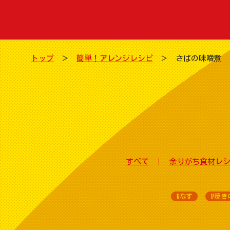
トップ
簡単！アレンジレシピ
さばの味噌煮
すべて
余りがち食材レ
#なす
#焼き