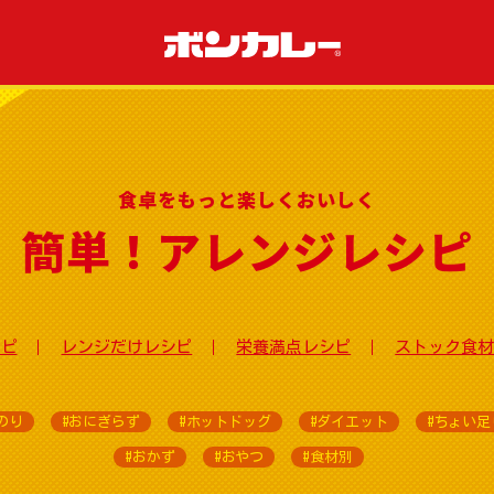
食卓をもっと楽しくおいしく
簡単！アレンジレシピ
シピ
レンジだけレシピ
栄養満点レシピ
ストック食材
のり
#おにぎらず
#ホットドッグ
#ダイエット
#ちょい足
#おかず
#おやつ
#食材別