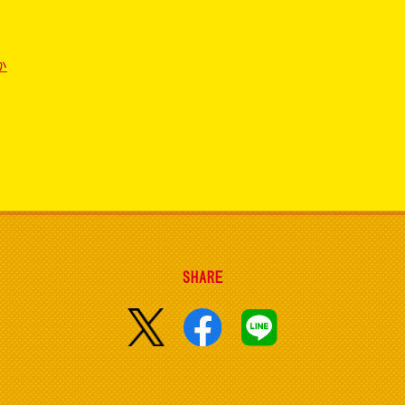
か
SHARE