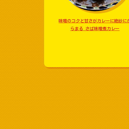
味噌のコクと甘さがカレーに絶妙に
らまる さば味噌煮カレー