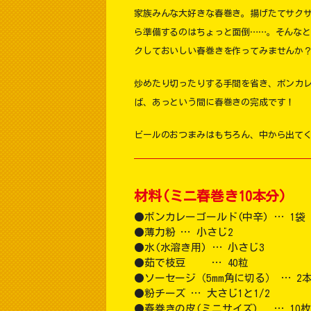
家族みんな大好きな春巻き。揚げたてサク
ら準備するのはちょっと面倒……。そんな
クしておいしい春巻きを作ってみませんか
炒めたり切ったりする手間を省き、ボンカ
ば、あっという間に春巻きの完成です！
ビールのおつまみはもちろん、中から出てく
材料(ミニ春巻き10本分)
ボンカレーゴールド(中辛) … 1袋
薄力粉 … 小さじ2
水(水溶き用) … 小さじ3
茹で枝豆 … 40粒
ソーセージ（5mm角に切る） … 2
粉チーズ … 大さじ1と1/2
春巻きの皮(ミニサイズ) … 10