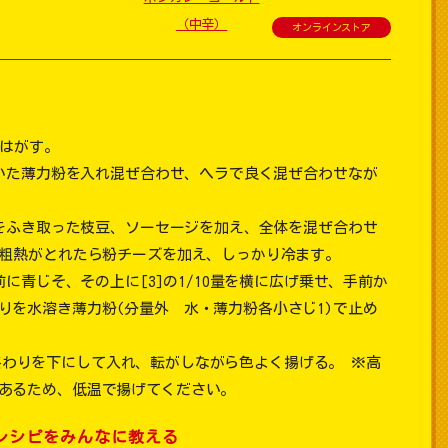
（中辛）
オンラインストア
つはがす。
いた薄力粉を入れ混ぜ合わせ、ヘラで良く混ぜ合わせなが
をふき取った枝豆、ソーセージを加え、全体を混ぜ合わせ
。粗熱がとれたら粉チーズを加え、しっかり冷ます。
に青じそ、その上に[3]の1/10量を横に広げ乗せ、手前か
りを水溶き薄力粉(分量外 水・薄力粉各小さじ1)で止め
き終わりを下にして入れ、転がしながら色よく揚げる。 ※高
あるため、低温で揚げてください。
レシピをみんなに教える