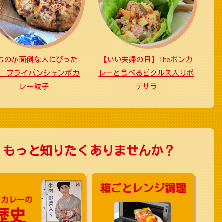
むのが面倒な人にぴった
【いい夫婦の日】Theボンカ
！ フライパンジャンボカ
レーと食べるピクルス入りポ
レー餃子
テサラ
、もっと知りたくありませんか？
箱ごと
レンジ調理
ンカレーの
歴史