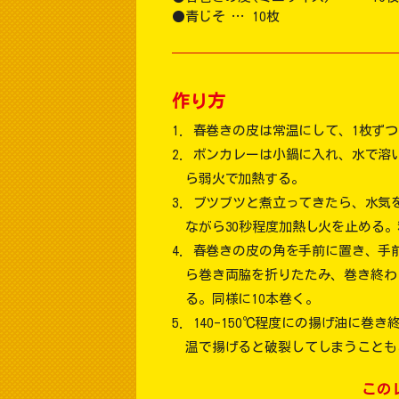
青じそ … 10枚
作り方
春巻きの皮は常温にして、1枚ず
ボンカレーは小鍋に入れ、水で溶
ら弱火で加熱する。
ブツブツと煮立ってきたら、水気
ながら30秒程度加熱し火を止める
春巻きの皮の角を手前に置き、手前
ら巻き両脇を折りたたみ、巻き終わ
る。同様に10本巻く。
140-150℃程度にの揚げ油に巻
温で揚げると破裂してしまうことも
この