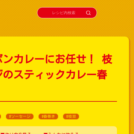
ボンカレーにお任せ！ 枝
ジのスティックカレー春
#ソーセージ
#春巻き
#枝豆