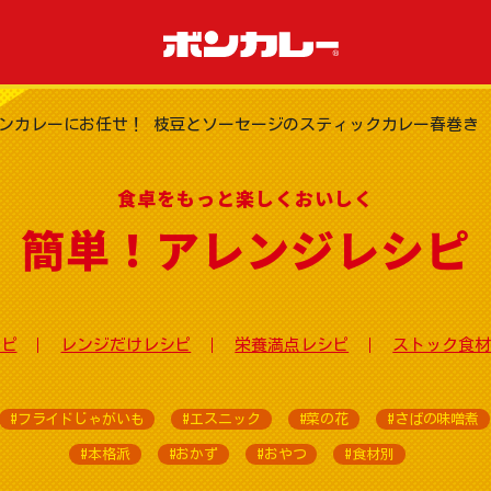
ンカレーにお任せ！ 枝豆とソーセージのスティックカレー春巻き
食卓をもっと楽しくおいしく
簡単！アレンジレシピ
シピ
レンジだけレシピ
栄養満点レシピ
ストック食材
#フライドじゃがいも
#エスニック
#菜の花
#さばの味噌煮
#本格派
#おかず
#おやつ
#食材別