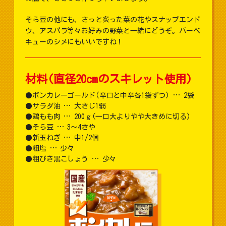
そら豆の他にも、さっと炙った菜の花やスナップエンド
ウ、アスパラ等々お好みの野菜と一緒にどうぞ。バーベ
キューのシメにもいいですね！
材料(直径20cmのスキレット使用)
ボンカレーゴールド(辛口と中辛各1袋ずつ) … 2袋
サラダ油 … 大さじ1弱
鶏もも肉 … 200ｇ(一口大よりやや大きめに切る)
そら豆 … 3～4さや
新玉ねぎ … 中1/2個
粗塩 … 少々
粗びき黒こしょう … 少々