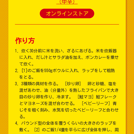
（中辛）
オンラインストア
作り方
炊く30分前に米を洗い、ざるにあげる。米を炊飯器
に入れ、だし汁とサラダ油を加え、ボンカレーを乗せ
て炊く。
[1]のご飯を550gボウルに入れ、ラップをして粗熱
をとる。
3種類の具材を作る。 ［炒り卵］ 卵と砂糖、塩を
混ぜあわせ、油（分量外）を熱したフライパンで大き
目の炒り卵を作り、冷ます。 ［鮭マヨ］鮭フレーク
とマヨネーズを混ぜ合わせる。 ［ベビーリーフ］青
じそを粗く刻み、水気を切ったベビーリーフと合わせ
る。
パウンド型の全体を覆うくらいの大きさのラップを
敷く。［2］のご飯1/4量を平らに広げ全体を押し、周