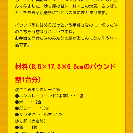
んでみました。炒り卵の甘味、鮭マヨの塩気、さっぱり
としたお野菜が絶妙にひとつの味にまとまります。
パウンド型に詰めるだけという手軽さなのに、切った時
のごちそう感はうれしいですね。
お弁当を開けた時のみんなの顔が楽しみになりそうな一
品です。
材料(8.5×17.5×6.5㎝のパウンド
型1台分)
炊きこみボンカレーご飯
ボンカレーゴールド(中辛) … 1袋
米 … 2合
だし汁 … 430ml
サラダ油 … 小さじ1/2
炒り卵（大きめ）
卵 … 1個