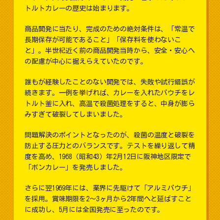
トルトカレーの歴史は始まります。
商品開発に当たり、完成のための絶対条件は、「常温で
長期保存が可能であること」「保存料を使わないこ
と」。半世紀近く前の商品開発当時から、安全・安心へ
の配慮が中心に据えらえていたのです。
誰もが経験したことのない開発では、失敗や試行錯誤が
続きます。一例を挙げれば、カレーを入れたパウチをレ
トルト釜に入れ、高温で殺菌処理をすると、中身が膨ら
みすぎて破裂してしまいました。
問題解決のポイントとなったのが、殺菌の温度と破裂を
防止する圧力とのバランスです。テストを繰り返して精
度を高め、1968（昭和43）年2月12日に阪神地区限定で
「ボンカレー」を発売しました。
さらに翌1969年には、業界に先駆けて「アルミパウチ」
を採用。賞味期限を2～3ヶ月から2年間へと延ばすこと
に成功し、5月には全国発売に至ったのです。